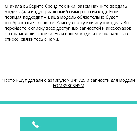
373104
Сначала выберите бренд техники, затем начните вводить
TC 100 E
модель (или индустриальный/коммерческий код). Если
00
позиция подходит – Ваша модель обязательно будет
отображаться в списке. Кликнув на ту или иную модель Вы
Gorenje
105313212
перейдете к списку всех доступных запчастей и аксессуаров
373107
к этой модели техники. Если вашей модели не оказалось в
TC 120 E
списке, свяжитесь с нами.
00
Gorenje
1ECH150-1.4
734629
ECH150
01
Часто ищут детали с артикулом
341729
и запчасти для модели
Gorenje
20075560
EOMKS30SHSM
449950
TC 80 Z
00
Gorenje
20075562
449952
,
TC 120 Z
00