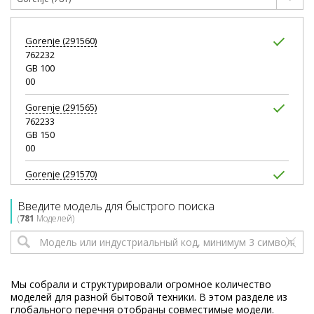
Gorenje
(291560)
762232
GB 100
00
Gorenje
(291565)
762233
GB 150
00
Gorenje
(291570)
762234
GB 200
Введите модель для быстрого поиска
00
(
781
Моделей)
Gorenje
105313210
373103
TC 80 E
00
Мы собрали и структурировали огромное количество
моделей для разной бытовой техники. В этом разделе из
Gorenje
105313211
глобального перечня отобраны совместимые модели.