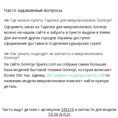
Часто задаваемые вопросы
⋙ Где можно купить Тарелки для микроволновок Gorenje?
Оформить заказ на Тарелки для микроволновок Gorenje
можно на нашем сайте и забрать в пункте выдачи в Киеве.
Для жителей других городов Украины доступно
оформление доставки в отделения курьерских служб.
⋙ Как узнать подходит ли запчасть к микроволновке
Gorenje?
На сайте Gorenje-Spares.com.ua собрана самая большая
база моделей бытовой техники Gorenje, которая включает
более 500 тыс. единиц.
Инструмент подбора запчастей
по
названию модели микроволновки поможет найти нужную
деталь.
⋙ Как узнать модель микроволновки Gorenje?
Специальная наклейка производителя с названием модели
и другими параметрами - шильдик находится на корпусе
Часто ищут детали с артикулом
235210
и запчасти для модели
микроволновки Gorenje.
TG 50 N (CZ)