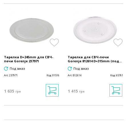
Тарелка D=245mm для СВЧ-
Тарелка для СВЧ-печи
печи Gorenje 237971
Gorenje 812614 D=315mm (под...
Под заказ
Под заказ
Art:
237971
Код:
01516
Art:
812614
Код:
65761
1 635
1 415
грн
грн