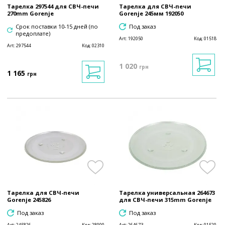
Тарелка 297544 для СВЧ-печи
Тарелка для СВЧ-печи
270mm Gorenje
Gorenje 245мм 192050
Срок поставки 10-15 дней (по
Под заказ
предоплате)
Art:
192050
Код:
01518
Art:
297544
Код:
02310
1 020
грн
1 165
грн
Тарелка для СВЧ-печи
Тарелка универсальная 264673
Gorenje 245826
для СВЧ-печи 315mm Gorenje
Под заказ
Под заказ
Art:
245826
Код:
28000
Art:
264673
Код:
01520