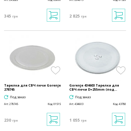
345
2 825
грн
грн
Тарелка для СВЧ печи Gorenje
Gorenje 434603 Тарелка для
278745
СВЧ-печи D=255mm (под...
Под заказ
Под заказ
Art:
278745
Код:
01515
Art:
434603
Код:
43780
230
1 055
грн
грн