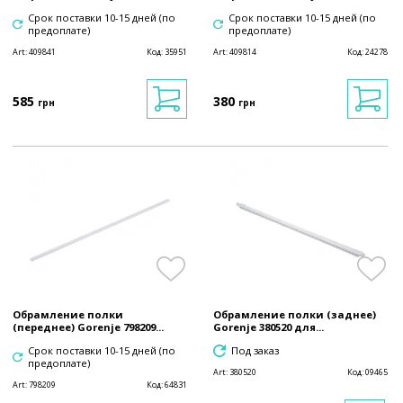
Срок поставки 10-15 дней (по
Срок поставки 10-15 дней (по
предоплате)
предоплате)
Art:
409841
Код:
35951
Art:
409814
Код:
24278
585
380
грн
грн
Обрамление полки
Обрамление полки (заднее)
(переднее) Gorenje 798209...
Gorenje 380520 для...
Срок поставки 10-15 дней (по
Под заказ
предоплате)
Art:
380520
Код:
09465
Art:
798209
Код:
64831