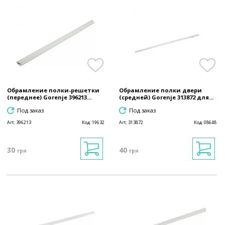
Обрамление полки-решетки
Обрамление полки двери
(переднее) Gorenje 396213...
(средней) Gorenje 313872 для...
Под заказ
Под заказ
Art:
396213
Код:
19632
Art:
313872
Код:
08648
30
40
грн
грн