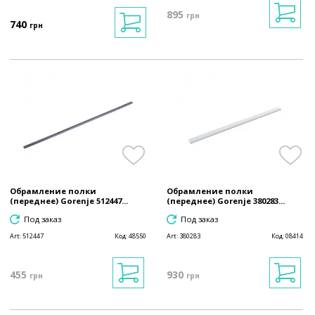
895
грн
740
грн
Обрамление полки
Обрамление полки
(переднее) Gorenje 512447...
(переднее) Gorenje 380283...
Под заказ
Под заказ
Art:
512447
Код:
48550
Art:
380283
Код:
08414
455
930
грн
грн