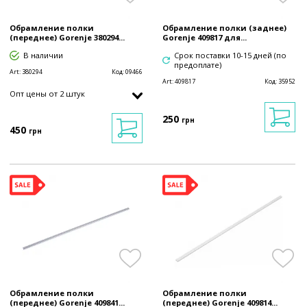
Обрамление полки
Обрамление полки (заднее)
(переднее) Gorenje 380294...
Gorenje 409817 для...
В наличии
Срок поставки 10-15 дней (по
предоплате)
Art:
380294
Код:
09466
Art:
409817
Код:
35952
Опт цены от 2 штук
250
грн
450
грн
Обрамление полки
Обрамление полки
(переднее) Gorenje 409841...
(переднее) Gorenje 409814...