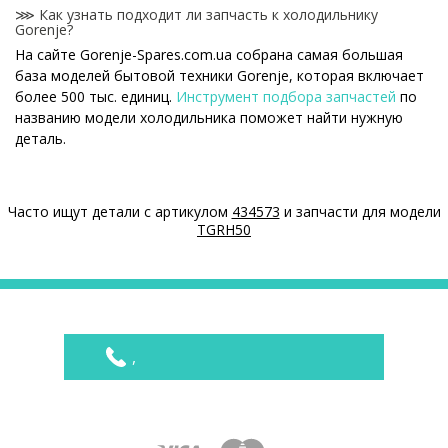
⋙ Как узнать подходит ли запчасть к холодильнику
Gorenje?
На сайте Gorenje-Spares.com.ua собрана самая большая
база моделей бытовой техники Gorenje, которая включает
более 500 тыс. единиц.
Инструмент подбора запчастей
по
названию модели холодильника поможет найти нужную
деталь.
⋙ Как узнать модель холодильника Gorenje?
Специальная наклейка производителя с названием модели
Часто ищут детали с артикулом
434573
и запчасти для модели
и другими параметрами - шильдик находится на корпусе
TGRH50
холодильника Gorenje.
⋙ Сколько стоит Обрамление полки для холодильника
Gorenje?
На нашем сайте можно купить оригинальные Обрамление
полки для холодильника Gorenje по конкурентным ценам.
,
Цены на Обрамление полки для холодильника
Товар
Цена
Обрамление полки (переднее) Gorenje
450 ₴