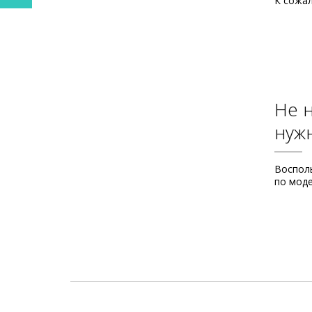
К сожал
Не 
нуж
Воспол
по мод