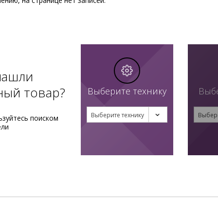
ению, на странице нет записей.
нашли
ный товар?
Выберите технику
Выб
Выберите технику
Выбер
ьзуйтесь поиском
ели