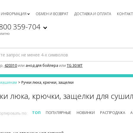
ИНФОРМАЦИЯ
ОБМЕН И ВОЗВРАТ
ДОСТАВКА И ОПЛАТА
КОНТАК
 800 359-704
платно
р,
420310
или
анод для бойлера
или
TG 30 MT
м машинам
Ручки люка, крючки, защелки
ки люка, крючки, защелки для суш
ТОП
ПОПУЛЯРНЫЕ
НОВИНКИ
РАСПРОДАЖА
А
ортировать по: