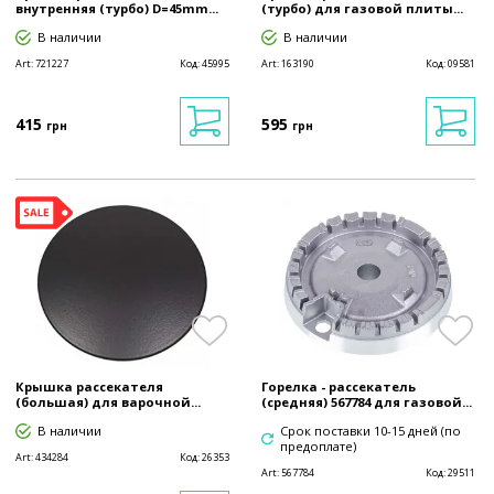
внутренняя (турбо) D=45mm...
(турбо) для газовой плиты...
В наличии
В наличии
Art:
721227
Код:
45995
Art:
163190
Код:
09581
415
595
грн
грн
Крышка рассекателя
Горелка - рассекатель
(большая) для варочной...
(средняя) 567784 для газовой...
В наличии
Срок поставки 10-15 дней (по
предоплате)
Art:
434284
Код:
26353
Art:
567784
Код:
29511