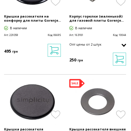
Крышка рассекателя на
Корпус горелки (маленькой)
конфорку для плиты Gorenje...
для газовой плиты Gorenje...
В наличии
В наличии
Art:
229359
Код:
06695
Art:
163181
Код:
10044
Опт цены от 2 штук
495
грн
250
грн
Крышка рассекателя
Крышка рассекателя внешняя