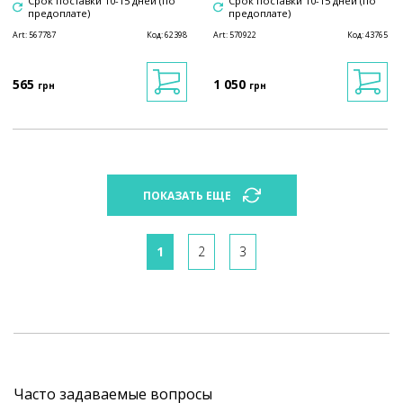
Срок поставки 10-15 дней (по
Срок поставки 10-15 дней (по
предоплате)
предоплате)
Art:
567787
Код:
62398
Art:
570922
Код:
43765
565
1 050
грн
грн
ПОКАЗАТЬ ЕЩЕ
1
2
3
Часто задаваемые вопросы