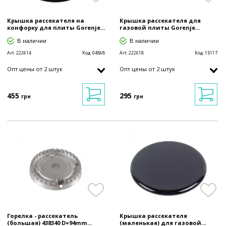
Крышка рассекателя на
Крышка рассекателя для
конфорку для плиты Gorenje...
газовой плиты Gorenje...
В наличии
В наличии
Art:
222614
Код:
04868
Art:
222618
Код:
15117
Опт цены от 2 штук
Опт цены от 2 штук
455
295
грн
грн
Горелка - рассекатель
Крышка рассекателя
(большая) 438340 D=94mm...
(маленькая) для газовой...