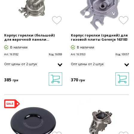
Корпус горелки (большой)
Корпус горелки (средней) для
для варочной панели...
газовой плиты Gorenje 163183
В наличии
В наличии
Art:
163182
Код:
16089
Art:
163183
Код:
10057
Опт цены от 2 штук
Опт цены от 2 штук
385
370
грн
грн