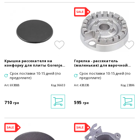
Крышка рассекателя на
Горелка - рассекатель
конфорку для плиты Gorenje...
(маленькая) для варочной...
Срок поставки 10-15 дней (по
Срок поставки 10-15 дней (по
предоплате)
предоплате)
Art:
693888
Код:
06603
Art:
438338
Код:
23896
710
595
грн
грн