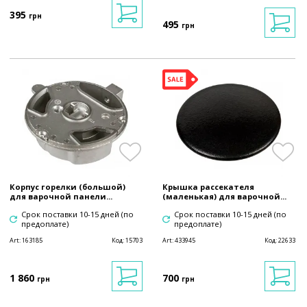
395
грн
495
грн
Корпус горелки (большой)
Крышка рассекателя
для варочной панели...
(маленькая) для варочной...
Срок поставки 10-15 дней (по
Срок поставки 10-15 дней (по
предоплате)
предоплате)
Art:
163185
Код:
15703
Art:
433945
Код:
22633
1 860
700
грн
грн