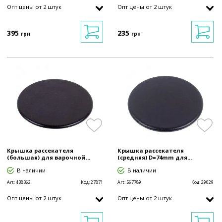
Опт цены от 2 штук
Опт цены от 2 штук
395
235
грн
грн
Крышка рассекателя
Крышка рассекателя
(большая) для варочной...
(средняя) D=74mm для...
В наличии
В наличии
Art:
438362
Код:
27871
Art:
567789
Код:
29029
Опт цены от 2 штук
Опт цены от 2 штук