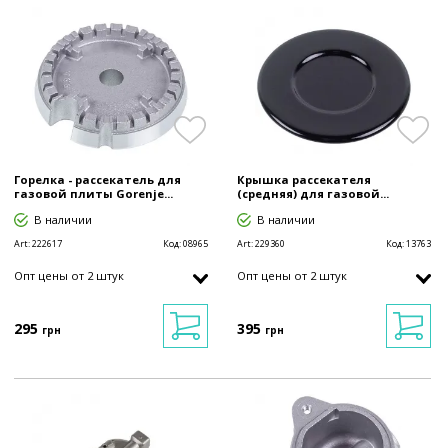
Горелка - рассекатель для
Крышка рассекателя
газовой плиты Gorenje...
(средняя) для газовой...
В наличии
В наличии
Art:
222617
Код:
08965
Art:
229360
Код:
13763
Опт цены от 2 штук
Опт цены от 2 штук
295
395
грн
грн