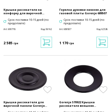
Крышка рассекателя на
Горелка духовки нижняя для
конфорку для варочной...
газовой плиты Gorenje 689507
Срок поставки 10-15 дней (по
Срок поставки 10-15 дней (по
предоплате)
предоплате)
Art:
690718
Код:
06162
Art:
689507
Код:
62536
2 585
1 170
грн
грн
Крышка рассекателя для
Gorenje 570922 Крышка
варочной панели Gorenje...
рассекателя внешняя...