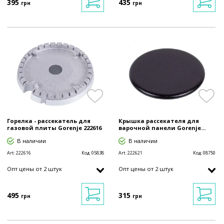
395
435
грн
грн
Горелка - рассекатель для
Крышка рассекателя для
газовой плиты Gorenje 222616
варочной панели Gorenje...
В наличии
В наличии
Art:
222616
Код:
05838
Art:
222621
Код:
08750
Опт цены от 2 штук
Опт цены от 2 штук
495
315
грн
грн