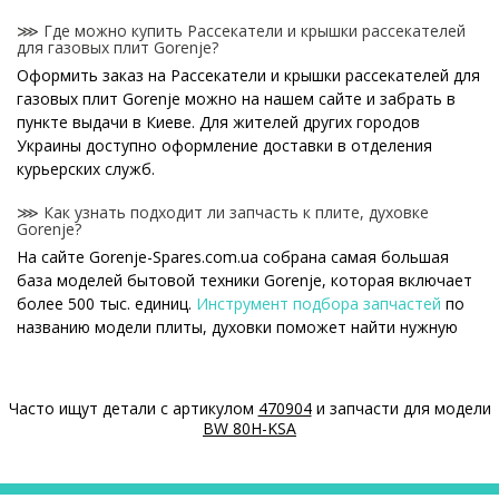
⋙ Где можно купить Рассекатели и крышки рассекателей
для газовых плит Gorenje?
Оформить заказ на Рассекатели и крышки рассекателей для
газовых плит Gorenje можно на нашем сайте и забрать в
пункте выдачи в Киеве. Для жителей других городов
Украины доступно оформление доставки в отделения
курьерских служб.
⋙ Как узнать подходит ли запчасть к плите, духовке
Gorenje?
На сайте Gorenje-Spares.com.ua собрана самая большая
база моделей бытовой техники Gorenje, которая включает
более 500 тыс. единиц.
Инструмент подбора запчастей
по
названию модели плиты, духовки поможет найти нужную
деталь.
⋙ Как узнать модель плиты, духовки Gorenje?
Часто ищут детали с артикулом
470904
и запчасти для модели
Специальная наклейка производителя с названием модели
BW 80H-KSA
и другими параметрами - шильдик находится на корпусе
плиты, духовки Gorenje.