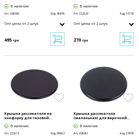
В наличии
В наличии
Art:
438340
Код:
36608
Art:
222620
Код:
15118
Опт цены от 2 штук
Опт цены от 2 штук
495
270
грн
грн
Крышка рассекателя на
Крышка рассекателя
конфорку для газовой...
(маленькая) для варочной...
В наличии
В наличии
Art:
222615
Код:
08963
Art:
438361
Код:
27870