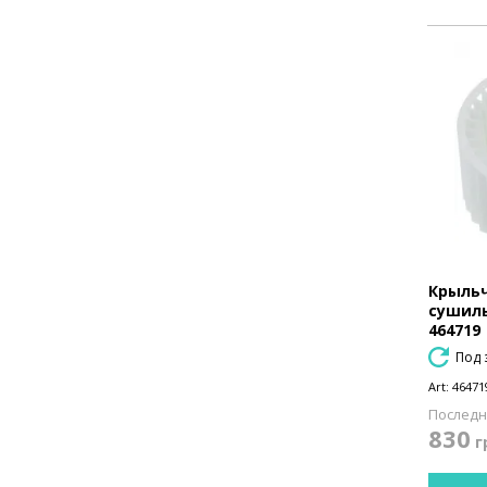
Крыльч
сушиль
464719
Под 
Art:
46471
Последн
830
г