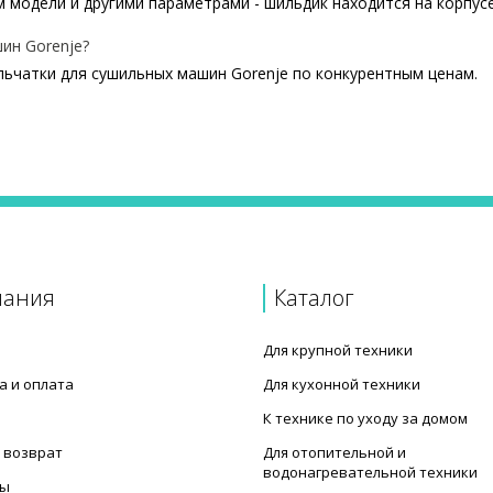
 модели и другими параметрами - шильдик находится на корпус
ин Gorenje?
ьчатки для сушильных машин Gorenje по конкурентным ценам.
Gorenje 327099
и (пластик) для стиральной машины
Gorenje 194415
Gorenje 464719
61 (передняя/задняя)
пания
Каталог
 машины D=140mm Gorenje
Для крупной техники
а и оплата
Для кухонной техники
К технике по уходу за домом
 возврат
Для отопительной и
водонагревательной техники
ты