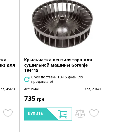
тка
Крыльчатка вентилятора для
ик) для
сушильной машины Gorenje
194415
Срок поставки 10-15 дней (по
предоплате)
Код:
45433
Art:
194415
Код:
23441
735
грн
КУПИТЬ