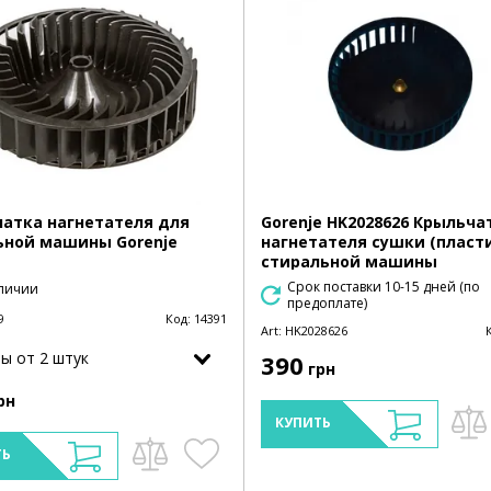
атка нагнетателя для
Gorenje HK2028626 Крыльча
ной машины Gorenje
нагнетателя сушки (пласт
стиральной машины
Срок поставки 10-15 дней (по
личии
предоплате)
9
Код:
14391
Art:
HK2028626
ы от 2 штук
390
грн
рн
КУПИТЬ
ТЬ