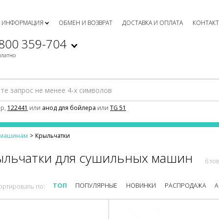
ИНФОРМАЦИЯ
ОБМЕН И ВОЗВРАТ
ДОСТАВКА И ОПЛАТА
КОНТАК
 800 359-704
платно
р,
122441
или
анод для бойлера
или
TG 51
м машинам
Крыльчатки
ыльчатки для сушильных машин
6 то
ТОП
ПОПУЛЯРНЫЕ
НОВИНКИ
РАСПРОДАЖА
А
ортировать по: