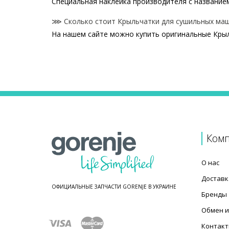
Специальная наклейка производителя с названием
⋙ Сколько стоит Крыльчатки для сушильных маш
На нашем сайте можно купить оригинальные Крыл
Цены на Крыльчатки для сушильных машин
Товар
Крыльчатка нагнетателя для сушильной машины 
Gorenje HK2028626 Крыльчатка нагнетателя сушк
Крыльчатка вентилятора для сушильной машины 
Крыльчатка нагнетателя для сушильной машины 
Крыльчатка для сушильной машины Gorenje 4645
Ком
Крыльчатка нагнетателя 464562 для сушильной
О нас
Доставк
ОФИЦИАЛЬНЫЕ ЗАПЧАСТИ GORENJE В УКРАИНЕ
Бренды
Обмен и
Контак