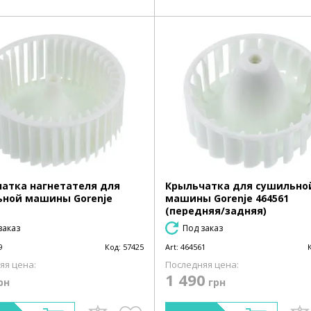
атка нагнетателя для
Крыльчатка для сушильно
ной машины Gorenje
машины Gorenje 464561
(передняя/задняя)
заказ
Под заказ
9
Код:
57425
Art:
464561
яя цена:
Последняя цена:
1 490
рн
грн