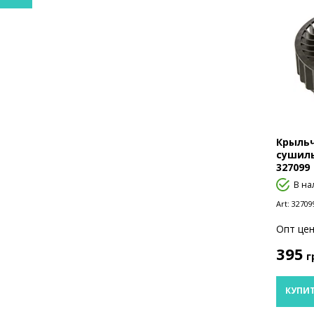
Крыльч
сушиль
327099
В на
Art:
32709
Опт цен
395
г
КУПИ