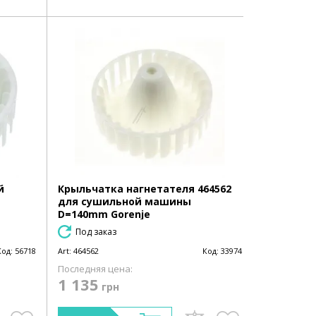
й
Крыльчатка нагнетателя 464562
для сушильной машины
D=140mm Gorenje
Под заказ
Код:
56718
Art:
464562
Код:
33974
Последняя цена:
1 135
грн