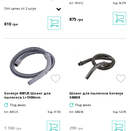
Art:
781912
Код:
56379
Опт цены от 2 штук
875
грн
610
грн
Gorenje 408125 Шланг для
Шланг для пылесоса Gorenje
пылесоса L=1500mm
348658
Под заказ
Под заказ
Art:
408125
Код:
31745
Art:
348658
Код:
12478
1 160
290
грн
грн