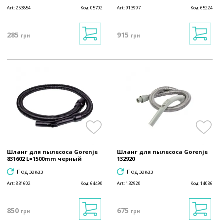
Art:
253854
Код:
05702
Art:
913997
Код:
65224
285
915
грн
грн
Шланг для пылесоса Gorenje
Шланг для пылесоса Gorenje
831602 L=1500mm черный
132920
Под заказ
Под заказ
Art:
831602
Код:
64490
Art:
132920
Код:
14086
850
675
грн
грн