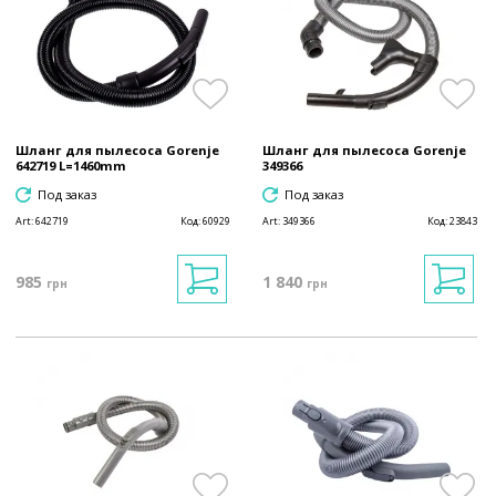
Шланг для пылесоса Gorenje
Шланг для пылесоса Gorenje
642719 L=1460mm
349366
Под заказ
Под заказ
Art:
642719
Код:
60929
Art:
349366
Код:
23843
985
1 840
грн
грн