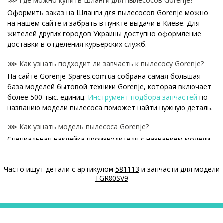
⋙ Где можно купить Шланги для пылесосов Gorenje?
Оформить заказ на Шланги для пылесосов Gorenje можно
на нашем сайте и забрать в пункте выдачи в Киеве. Для
жителей других городов Украины доступно оформление
доставки в отделения курьерских служб.
⋙ Как узнать подходит ли запчасть к пылесосу Gorenje?
На сайте Gorenje-Spares.com.ua собрана самая большая
база моделей бытовой техники Gorenje, которая включает
более 500 тыс. единиц.
Инструмент подбора запчастей
по
названию модели пылесоса поможет найти нужную деталь.
⋙ Как узнать модель пылесоса Gorenje?
Специальная наклейка производителя с названием модели
и другими параметрами - шильдик находится на корпусе
пылесоса Gorenje.
Часто ищут детали с артикулом
581113
и запчасти для модели
TGR80SV9
⋙ Сколько стоит Шланги для пылесосов Gorenje?
На нашем сайте можно купить оригинальные Шланги для
пылесосов Gorenje по конкурентным ценам.
Цены на Шланги для пылесосов