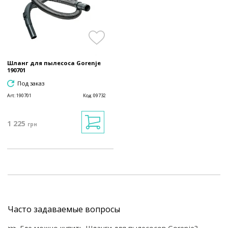
Шланг для пылесоса Gorenje
190701
Под заказ
Art:
190701
Код:
09732
1 225
грн
Часто задаваемые вопросы