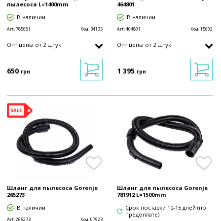
пылесоса L=1400mm
464801
В наличии
В наличии
Art:
785681
Код:
34135
Art:
464801
Код:
15602
Опт цены от 2 штук
Опт цены от 2 штук
650
1 395
грн
грн
Шланг для пылесоса Gorenje
Шланг для пылесоса Gorenje
265273
781912 L=1500mm
В наличии
Срок поставки 10-15 дней (по
предоплате)
Art:
265273
Код:
07923