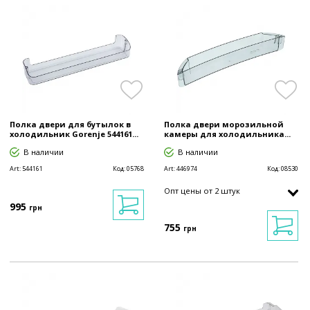
Полка двери для бутылок в
Полка двери морозильной
холодильник Gorenje 544161...
камеры для холодильника...
В наличии
В наличии
Art:
544161
Код:
05768
Art:
446974
Код:
08530
Опт цены от 2 штук
995
грн
755
грн