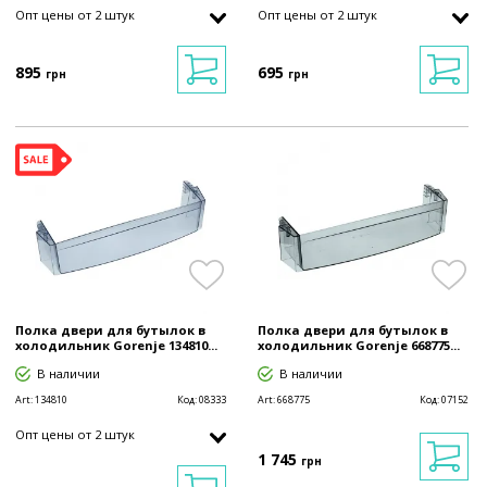
Опт цены от 2 штук
Опт цены от 2 штук
895
695
грн
грн
Полка двери для бутылок в
Полка двери для бутылок в
холодильник Gorenje 134810...
холодильник Gorenje 668775...
В наличии
В наличии
Art:
134810
Код:
08333
Art:
668775
Код:
07152
Опт цены от 2 штук
1 745
грн