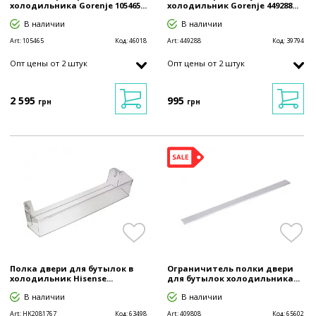
холодильника Gorenje 105465...
холодильник Gorenje 449288...
В наличии
В наличии
Art:
105465
Код:
46018
Art:
449288
Код:
39794
Опт цены от 2 штук
Опт цены от 2 штук
2 595
995
грн
грн
Полка двери для бутылок в
Ограничитель полки двери
холодильник Hisense...
для бутылок холодильника...
В наличии
В наличии
Art:
HK2081767
Код:
63498
Art:
409808
Код:
65602