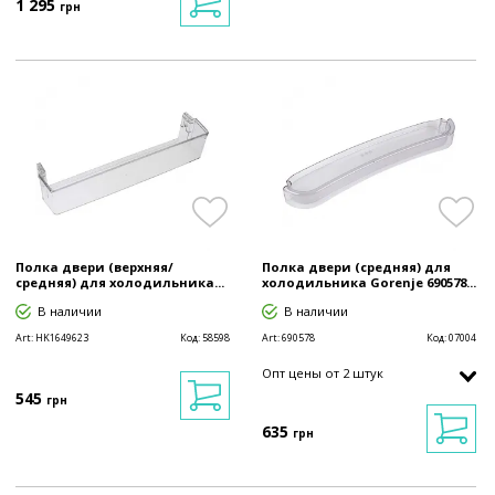
1 295
грн
Полка двери (верхняя/
Полка двери (средняя) для
средняя) для холодильника...
холодильника Gorenje 690578...
В наличии
В наличии
Art:
HK1649623
Код:
58598
Art:
690578
Код:
07004
Опт цены от 2 штук
545
грн
635
грн