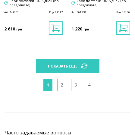
Срок поставки 10-15 дней (по
Срок поставки 10-15 дней (по
предоплате)
предоплате)
Art:
449231
Код:
09117
Art:
661388
Код:
17146
2 610
1 220
грн
грн
ПОКАЗАТЬ ЕЩЕ
1
2
3
4
Часто задаваемые вопросы