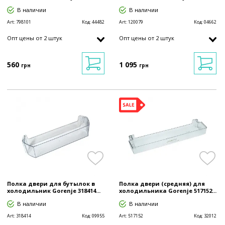
В наличии
В наличии
Art:
798101
Код:
44482
Art:
120079
Код:
04662
Опт цены от 2 штук
Опт цены от 2 штук
560
1 095
грн
грн
Полка двери для бутылок в
Полка двери (средняя) для
холодильник Gorenje 318414...
холодильника Gorenje 517152...
В наличии
В наличии
Art:
318414
Код:
09955
Art:
517152
Код:
32012