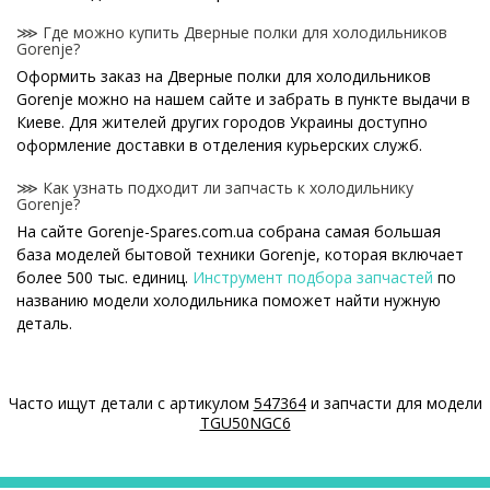
⋙ Где можно купить Дверные полки для холодильников
Gorenje?
Оформить заказ на Дверные полки для холодильников
Gorenje можно на нашем сайте и забрать в пункте выдачи в
Киеве. Для жителей других городов Украины доступно
оформление доставки в отделения курьерских служб.
⋙ Как узнать подходит ли запчасть к холодильнику
Gorenje?
На сайте Gorenje-Spares.com.ua собрана самая большая
база моделей бытовой техники Gorenje, которая включает
более 500 тыс. единиц.
Инструмент подбора запчастей
по
названию модели холодильника поможет найти нужную
деталь.
⋙ Как узнать модель холодильника Gorenje?
Специальная наклейка производителя с названием модели
Часто ищут детали с артикулом
547364
и запчасти для модели
и другими параметрами - шильдик находится на корпусе
TGU50NGC6
холодильника Gorenje.
⋙ Сколько стоит Дверные полки для холодильников