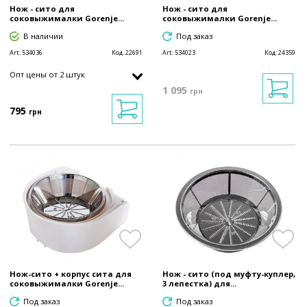
Нож - сито для
Нож - сито для
соковыжималки Gorenje...
соковыжималки Gorenje...
В наличии
Под заказ
Art:
534036
Код:
22691
Art:
534023
Код:
24359
Опт цены от 2 штук
1 095
грн
795
грн
Нож-сито + корпус сита для
Нож - сито (под муфту-куплер,
соковыжималки Gorenje...
3 лепестка) для...
Под заказ
Под заказ