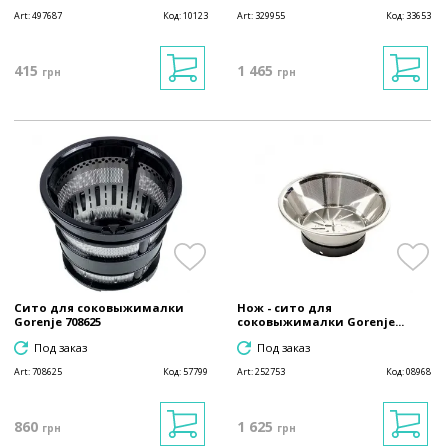
Art:
497687
Код:
10123
Art:
329955
Код:
33653
415
1 465
грн
грн
Сито для соковыжималки
Нож - сито для
Gorenje 708625
соковыжималки Gorenje...
Под заказ
Под заказ
Art:
708625
Код:
57799
Art:
252753
Код:
08968
860
1 625
грн
грн