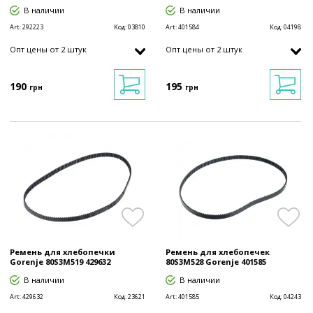
В наличии
В наличии
Art:
292223
Код:
03810
Art:
401584
Код:
04198
Опт цены от 2 штук
Опт цены от 2 штук
190
195
грн
грн
Ремень для хлебопечки
Ремень для хлебопечек
Gorenje 80S3M519 429632
80S3M528 Gorenje 401585
В наличии
В наличии
Art:
429632
Код:
23621
Art:
401585
Код:
04243