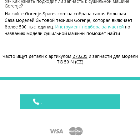
⋙ Как узнать подходит ли запчасть к сушильной машине
Gorenje?
На сайте Gorenje-Spares.com.ua собрана самая большая
база моделей бытовой техники Gorenje, которая включает
более 500 тыс. единиц.
Инструмент подбора запчастей
по
названию модели сушильной машины поможет найти
нужную деталь.
⋙ Как узнать модель сушильной машины Gorenje?
Часто ищут детали с артикулом
273235
и запчасти для модели
Специальная наклейка производителя с названием модели
TG 50 N (CZ)
и другими параметрами - шильдик находится на корпусе
сушильной машины Gorenje.
⋙ Сколько стоит Модули (платы) управления для
сушильных машин Gorenje?
На нашем сайте можно купить оригинальные Модули
,
(платы) управления для сушильных машин Gorenje по
конкурентным ценам.
Цены на Модули (платы) управления для сушильных машин
Товар
Цена
Модуль управления для сушильной машины
5095 ₴