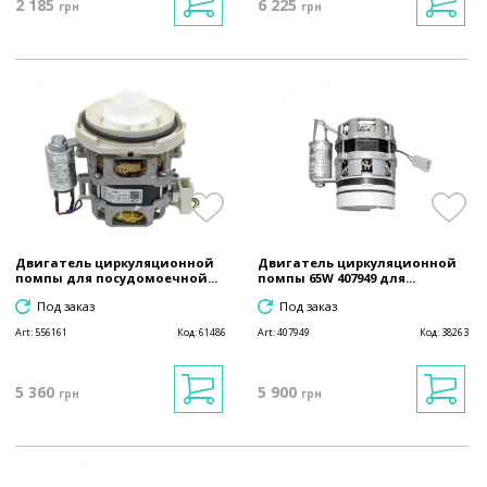
2 185
6 225
грн
грн
Двигатель циркуляционной
Двигатель циркуляционной
помпы для посудомоечной...
помпы 65W 407949 для...
Под заказ
Под заказ
Art:
556161
Код:
61486
Art:
407949
Код:
38263
5 360
5 900
грн
грн