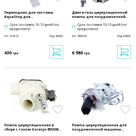
Переходник для системы
Двигатель циркуляционной
AquaStop для...
помпы для посудомоечной...
Срок поставки 10-15 дней (по
Срок поставки 10-15 дней (по
предоплате)
предоплате)
Art:
512672
Код:
56060
Art:
780054
Код:
64826
430
6 980
грн
грн
Помпа циркуляционная в
Помпа циркуляционная для
сборе с тэном Gorenje 855506...
посудомоечной машины...