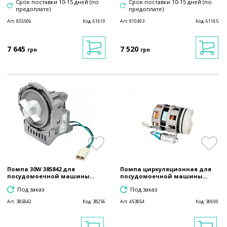
Срок поставки 10-15 дней (по
Срок поставки 10-15 дней (по
предоплате)
предоплате)
Art:
855506
Код:
61610
Art:
910493
Код:
61165
7 645
7 520
грн
грн
Помпа 30W 385842 для
Помпа циркуляционная для
посудомоечной машины...
посудомоечной машины...
Под заказ
Под заказ
Art:
385842
Код:
38256
Art:
453854
Код:
30600