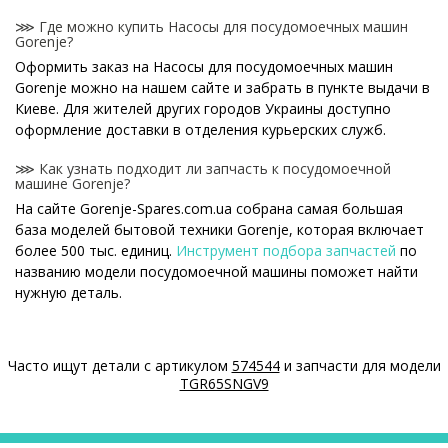
⋙ Где можно купить Насосы для посудомоечных машин
Gorenje?
Оформить заказ на Насосы для посудомоечных машин
Gorenje можно на нашем сайте и забрать в пункте выдачи в
Киеве. Для жителей других городов Украины доступно
оформление доставки в отделения курьерских служб.
⋙ Как узнать подходит ли запчасть к посудомоечной
машине Gorenje?
На сайте Gorenje-Spares.com.ua собрана самая большая
база моделей бытовой техники Gorenje, которая включает
более 500 тыс. единиц.
Инструмент подбора запчастей
по
названию модели посудомоечной машины поможет найти
нужную деталь.
⋙ Как узнать модель посудомоечной машины Gorenje?
Специальная наклейка производителя с названием модели
Часто ищут детали с артикулом
574544
и запчасти для модели
и другими параметрами - шильдик находится на корпусе
TGR65SNGV9
посудомоечной машины Gorenje.
⋙ Сколько стоит Насосы для посудомоечных машин