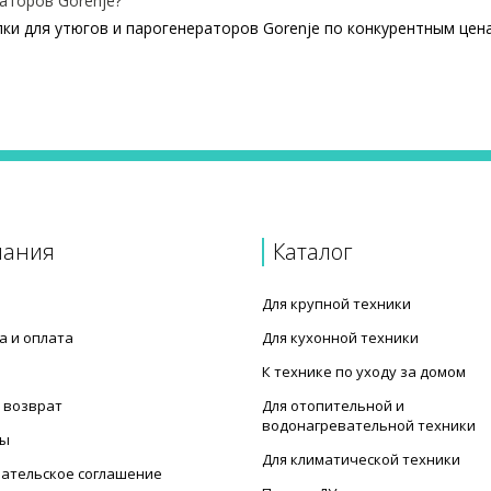
аторов Gorenje?
ки для утюгов и парогенераторов Gorenje по конкурентным цен
пания
Каталог
Для крупной техники
а и оплата
Для кухонной техники
К технике по уходу за домом
 возврат
Для отопительной и
водонагревательной техники
ты
Для климатической техники
ательское соглашение