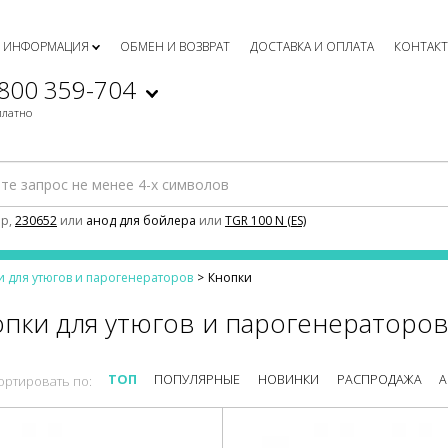
ИНФОРМАЦИЯ
ОБМЕН И ВОЗВРАТ
ДОСТАВКА И ОПЛАТА
КОНТАК
 800 359-704
платно
р,
230652
или
анод для бойлера
или
TGR 100 N (ES)
и для утюгов и парогенераторов
Кнопки
опки для утюгов и парогенераторо
ТОП
ПОПУЛЯРНЫЕ
НОВИНКИ
РАСПРОДАЖА
А
ортировать по: