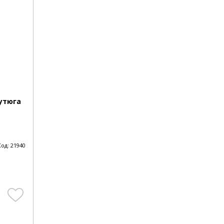
утюга
Код:
21940