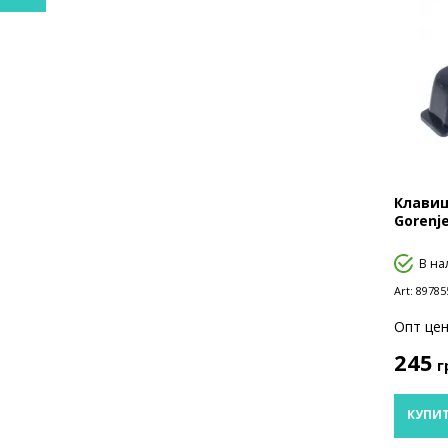
Клавиш
Gorenje
В на
Art:
89785
Опт цен
245
г
КУПИ