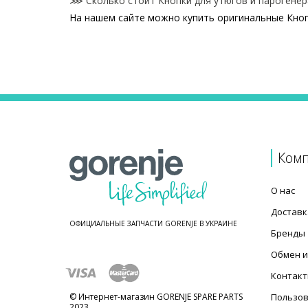
⋙ Сколько стоит Кнопки для утюгов и парогенер
На нашем сайте можно купить оригинальные Кноп
Цены на Кнопки для утюгов и парогенераторов
Товар
Клавиша подачи пара для утюга Gorenje 897855
Клавиша подачи пара для утюга Gorenje 335959
Ком
О нас
Доставк
ОФИЦИАЛЬНЫЕ ЗАПЧАСТИ GORENJE В УКРАИНЕ
Бренды
Обмен и
Контак
© Интернет-магазин GORENJE SPARE PARTS
Пользов
2023