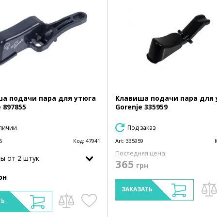
а подачи пара для утюга
Клавиша подачи пара для 
 897855
Gorenje 335959
личии
Под заказ
5
Код:
47941
Art:
335959
Последняя цена:
ы от 2 штук
365
грн
рн
ЗАКАЗАТЬ
ТЬ