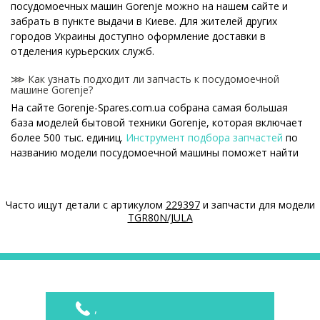
посудомоечных машин Gorenje можно на нашем сайте и
забрать в пункте выдачи в Киеве. Для жителей других
городов Украины доступно оформление доставки в
отделения курьерских служб.
⋙ Как узнать подходит ли запчасть к посудомоечной
машине Gorenje?
На сайте Gorenje-Spares.com.ua собрана самая большая
база моделей бытовой техники Gorenje, которая включает
более 500 тыс. единиц.
Инструмент подбора запчастей
по
названию модели посудомоечной машины поможет найти
нужную деталь.
⋙ Как узнать модель посудомоечной машины Gorenje?
Часто ищут детали с артикулом
229397
и запчасти для модели
Специальная наклейка производителя с названием модели
TGR80N/JULA
и другими параметрами - шильдик находится на корпусе
посудомоечной машины Gorenje.
⋙ Сколько стоит Крыльчатки (улитки) насоса для
посудомоечных машин Gorenje?
На нашем сайте можно купить оригинальные Крыльчатки
,
(улитки) насоса для посудомоечных машин Gorenje по