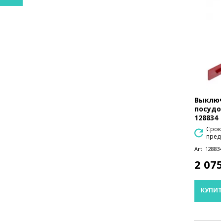
Выключ
посудо
128834
Срок
пред
Art:
12883
2 07
КУПИ