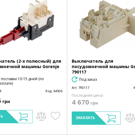
атель (2-х полюсный) для
Выключатель для
моечной машины Gorenje
посудомоечной машины Go
790117
 поставки 10-15 дней (по
Под заказ
оплате)
Art:
790117
4
Код:
64506
Последняя цена:
5
4 670
грн
грн
ТЬ
ЗАКАЗАТЬ