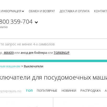
ИНФОРМАЦИЯ
ОБМЕН И ВОЗВРАТ
ДОСТАВКА И ОПЛАТА
КОНТАК
 800 359-704
платно
р,
466439
или
анод для бойлера
или
TGR80NG/P
чным машинам
Выключатели
ключатели для посудомоечных маш
ТОП
ПОПУЛЯРНЫЕ
НОВИНКИ
РАСПРОДАЖА
А
ортировать по: