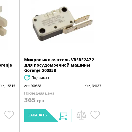
Микровыключатель VRSRE2AZ2
renje
для посудомоечной машины
Gorenje 200358
Под заказ
Код:
15315
Art:
200358
Код:
34667
Последняя цена:
365
грн
ЗАКАЗАТЬ