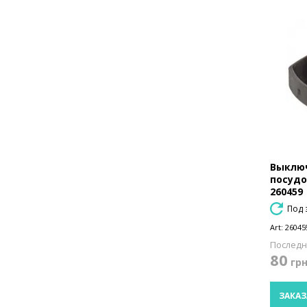
Выклю
посудо
260459
Под 
Art:
26045
Последн
80
гр
ЗАКАЗ