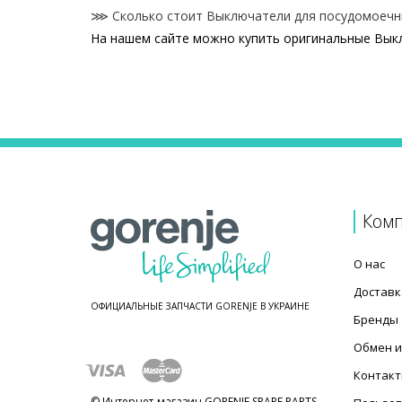
⋙ Сколько стоит Выключатели для посудомоечн
На нашем сайте можно купить оригинальные Вык
Цены на Выключатели для посудомоечных машин
Товар
Выключатель (2-х полюсный) для посудомоечной
Выключатель для посудомоечной машины Gorenj
Микровыключатель VRSRE2AZ2 для посудомоечн
Выключатель для посудомоечной машины Gorenj
Ком
О нас
Доставк
ОФИЦИАЛЬНЫЕ ЗАПЧАСТИ GORENJE В УКРАИНЕ
Бренды
Обмен и
Контак
© Интернет-магазин GORENJE SPARE PARTS