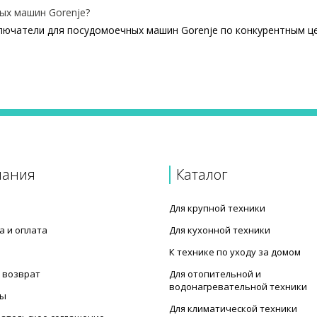
ых машин Gorenje?
лючатели для посудомоечных машин Gorenje по конкурентным ц
 машины Gorenje 128834
e 790117
ой машины Gorenje 200358
e 260459
пания
Каталог
Для крупной техники
а и оплата
Для кухонной техники
К технике по уходу за домом
 возврат
Для отопительной и
водонагревательной техники
ты
Для климатической техники