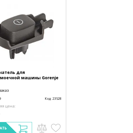
чатель для
моечной машины Gorenje
заказ
9
Код:
23528
яя цена:
н
АТЬ