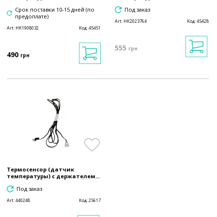
Срок поставки 10-15 дней (по
Под заказ
предоплате)
Art:
HK2023764
Код:
45428
Art:
HK1908032
Код:
45451
555
грн
490
грн
Термосенсор (датчик
температуры) с держателем...
Под заказ
Art:
440248
Код:
25617