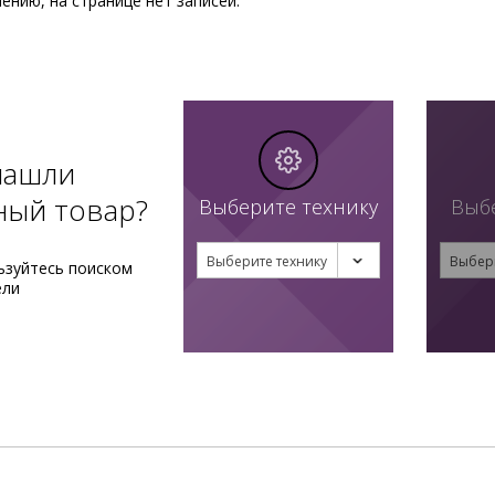
ению, на странице нет записей.
нашли
ный товар?
Выберите технику
Выб
Выберите технику
Выбер
ьзуйтесь поиском
ели