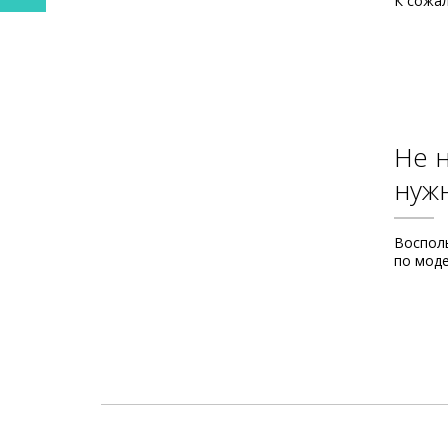
К сожал
Не 
нуж
Воспол
по мод