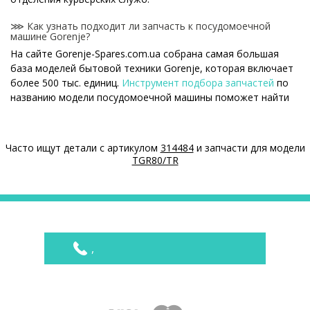
⋙ Как узнать подходит ли запчасть к посудомоечной
машине Gorenje?
На сайте Gorenje-Spares.com.ua собрана самая большая
база моделей бытовой техники Gorenje, которая включает
более 500 тыс. единиц.
Инструмент подбора запчастей
по
названию модели посудомоечной машины поможет найти
нужную деталь.
⋙ Как узнать модель посудомоечной машины Gorenje?
Часто ищут детали с артикулом
314484
и запчасти для модели
Специальная наклейка производителя с названием модели
TGR80/TR
и другими параметрами - шильдик находится на корпусе
посудомоечной машины Gorenje.
⋙ Сколько стоит Ионизаторы воды (декальцификаторы)
для посудомоечных машин Gorenje?
На нашем сайте можно купить оригинальные Ионизаторы
,
воды (декальцификаторы) для посудомоечных машин
Gorenje по конкурентным ценам.
Цены на Ионизаторы воды (декальцификаторы) для
посудомоечных машин