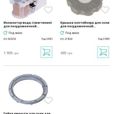
Ионизатор воды (смягчение)
Крышка контейнера для соли
для посудомоечной...
для посудомоечной...
Под заказ
Под заказ
Art:
822654
Код:
64501
Art:
413642
Код:
61800
1 905
495
грн
грн
Гайка емкости для соли для