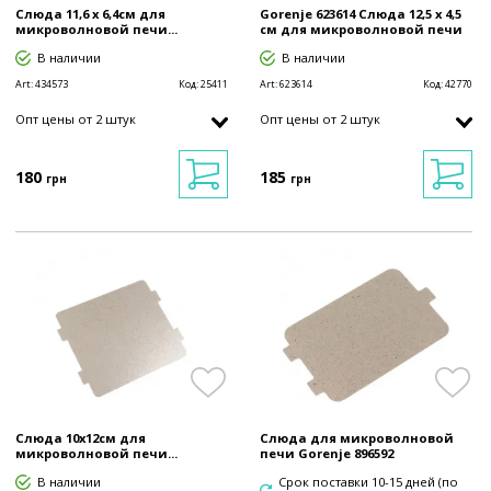
Слюда 11,6 x 6,4см для
Gorenje 623614 Слюда 12,5 x 4,5
микроволновой печи...
cм для микроволновой печи
В наличии
В наличии
Art:
434573
Код:
25411
Art:
623614
Код:
42770
Опт цены от 2 штук
Опт цены от 2 штук
180
185
грн
грн
Слюда 10x12см для
Слюда для микроволновой
микроволновой печи...
печи Gorenje 896592
В наличии
Срок поставки 10-15 дней (по