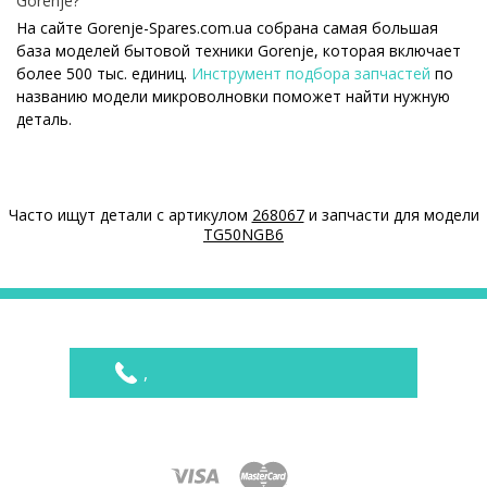
Gorenje?
На сайте Gorenje-Spares.com.ua собрана самая большая
база моделей бытовой техники Gorenje, которая включает
более 500 тыс. единиц.
Инструмент подбора запчастей
по
названию модели микроволновки поможет найти нужную
деталь.
⋙ Как узнать модель микроволновки Gorenje?
Специальная наклейка производителя с названием модели
и другими параметрами - шильдик находится на корпусе
Часто ищут детали с артикулом
268067
и запчасти для модели
микроволновки Gorenje.
TG50NGB6
⋙ Сколько стоит Слюда для микроволновок Gorenje?
На нашем сайте можно купить оригинальные Слюда для
микроволновок Gorenje по конкурентным ценам.
Цены на Слюда для микроволновок
,
Товар
Цена
Слюда 11,6 x 6,4см для микроволновой печи
180 ₴
Gorenje 434573
Gorenje 623614 Слюда 12,5 x 4,5 cм для
185 ₴