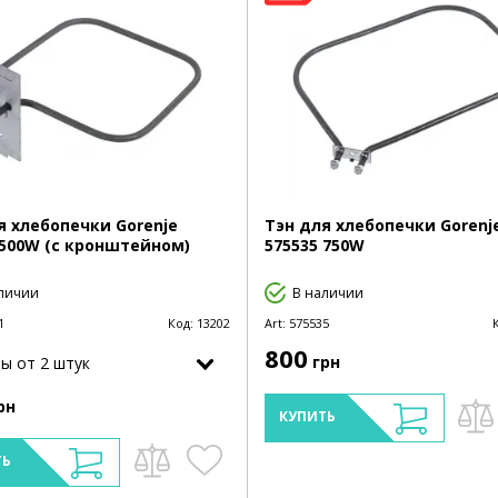
я хлебопечки Gorenje
Тэн для хлебопечки Gorenj
 500W (с кронштейном)
575535 750W
личии
В наличии
1
Код:
13202
Art:
575535
800
грн
ы от 2 штук
рн
КУПИТЬ
ТЬ