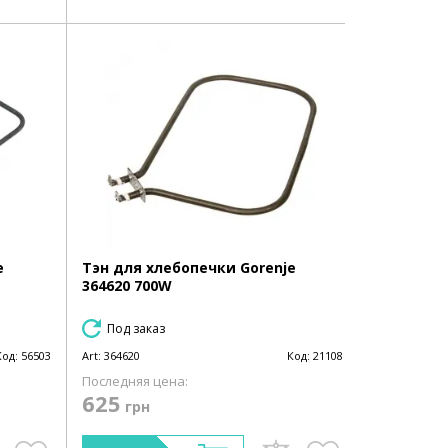
e
Тэн для хлебопечки Gorenje
364620 700W
Под заказ
Код:
56503
Art:
364620
Код:
21108
Последняя цена:
625
грн