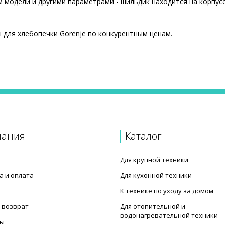
 модели и другими параметрами - шильдик находится на корпусе
 для хлебопечки Gorenje по конкурентным ценам.
нштейном)
 B=165mm L=260mm
пания
Каталог
Для крупной техники
а и оплата
Для кухонной техники
К технике по уходу за домом
 возврат
Для отопительной и
водонагревательной техники
ты