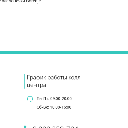
 хлебопечки Gorenje.
Цена
395 ₴
800 ₴
710 ₴
615 ₴
515 ₴
График работы колл-
625 ₴
центра
Пн-Пт: 09:00-20:00
Сб-Вс: 10:00-16:00