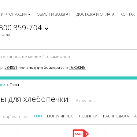
ИНФОРМАЦИЯ
ОБМЕН И ВОЗВРАТ
ДОСТАВКА И ОПЛАТА
КОНТАК
 800 359-704
платно
р,
534851
или
анод для бойлера
или
TGR50NG
чки
Тэны
ы для хлебопечки
6 товаров
ТОП
ПОПУЛЯРНЫЕ
НОВИНКИ
РАСПРОДАЖА
А
ортировать по: