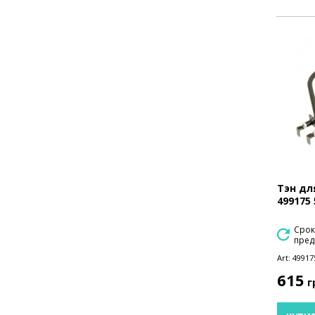
Тэн дл
499175
Срок
пред
Art:
49917
615
г