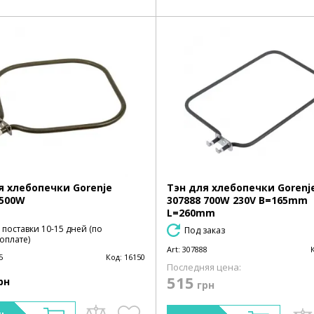
я хлебопечки Gorenje
Тэн для хлебопечки Gorenj
 500W
307888 700W 230V B=165mm
L=260mm
 поставки 10-15 дней (по
Под заказ
оплате)
Art:
307888
5
Код:
16150
Последняя цена:
515
рн
грн