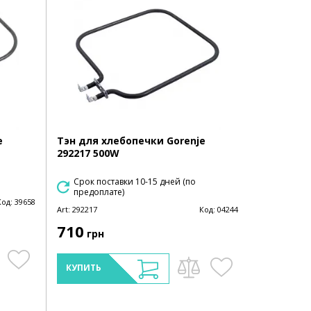
e
Тэн для хлебопечки Gorenje
292217 500W
Срок поставки 10-15 дней (по
предоплате)
Код:
39658
Art:
292217
Код:
04244
710
грн
КУПИТЬ