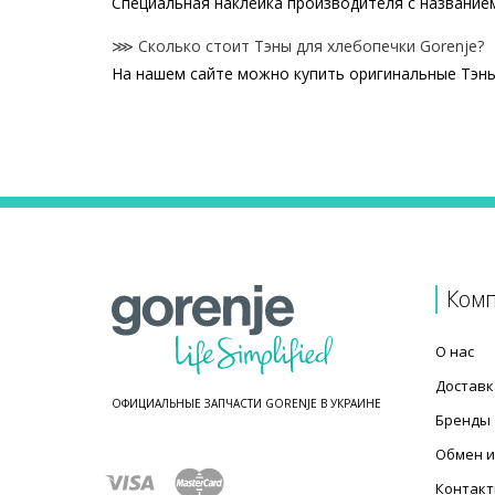
Специальная наклейка производителя с названием
⋙ Сколько стоит Тэны для хлебопечки Gorenje?
На нашем сайте можно купить оригинальные Тэны
Цены на Тэны для хлебопечки
Товар
Тэн для хлебопечки Gorenje 292221 500W (с кро
Тэн для хлебопечки Gorenje 575535 750W
Тэн для хлебопечки Gorenje 292217 500W
Тэн для хлебопечки Gorenje 499175 500W
Тэн для хлебопечки Gorenje 307888 700W 230V
Ком
Тэн для хлебопечки Gorenje 364620 700W
О нас
Доставк
ОФИЦИАЛЬНЫЕ ЗАПЧАСТИ GORENJE В УКРАИНЕ
Бренды
Обмен и
Контак