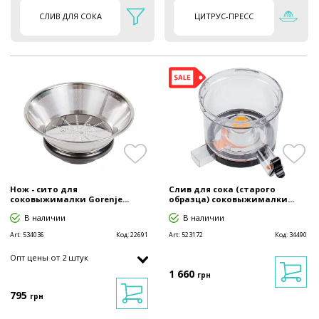
СЛИВ ДЛЯ СОКА
ЦИТРУС-ПРЕСС
Нож - сито для
Слив для сока (старого
соковыжималки Gorenje...
образца) соковыжималки...
В наличии
В наличии
Art:
534036
Код:
22691
Art:
523172
Код:
34490
Опт цены от 2 штук
1 660
грн
795
грн