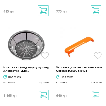
415
775
грн
грн
Нож - сито (под муфту-куплер,
Защелка для соковыжималки
3 лепестка) для...
Gorenje JC803O 575174
Под заказ
Под заказ
Art:
329955
Код:
33653
Art:
575174
Код:
30541
1 465
640
грн
грн