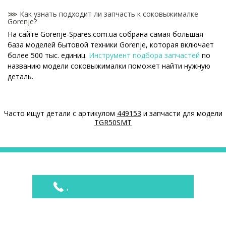
⋙ Как узнать подходит ли запчасть к соковыжималке
Gorenje?
На сайте Gorenje-Spares.com.ua собрана самая большая
база моделей бытовой техники Gorenje, которая включает
более 500 тыс. единиц.
Инструмент подбора запчастей
по
названию модели соковыжималки поможет найти нужную
деталь.
⋙ Как узнать модель соковыжималки Gorenje?
Специальная наклейка производителя с названием модели
Часто ищут детали с артикулом
449153
и запчасти для модели
и другими параметрами - шильдик находится на корпусе
TGR50SMT
соковыжималки Gorenje.
⋙ Сколько стоит Запчасти для соковыжималки Gorenje?
На нашем сайте можно купить оригинальные Запчасти для
соковыжималки Gorenje по конкурентным ценам.
,
Цены на Запчасти для соковыжималки
Товар
Цена
Нож - сито для соковыжималки Gorenje
795 ₴