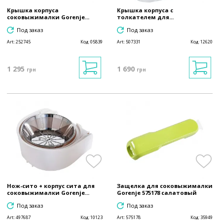
Крышка корпуса
Крышка корпуса с
соковыжималки Gorenje...
толкателем для...
Под заказ
Под заказ
Art:
252745
Код:
05839
Art:
507331
Код:
12620
1 295
1 690
грн
грн
Нож-сито + корпус сита для
Защелка для соковыжималки
соковыжималки Gorenje...
Gorenje 575178 салатовый
Под заказ
Под заказ
Art:
497687
Код:
10123
Art:
575178
Код:
35949