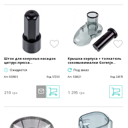
Шток для конусных насадок
Крышка корпуса + толкатель
цитрус-пресса...
соковыжималки Gorenje...
Ожидается
Под заказ
Art:
920803
Код:
57253
Art:
534021
Код:
24076
210
1 295
грн
грн