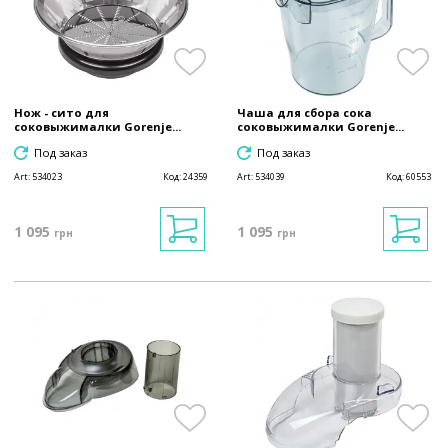
Нож - сито для
Чаша для сбора сока
соковыжималки Gorenje...
соковыжималки Gorenje...
Под заказ
Под заказ
Art:
534023
Код:
24359
Art:
534039
Код:
60553
1 095
1 095
грн
грн