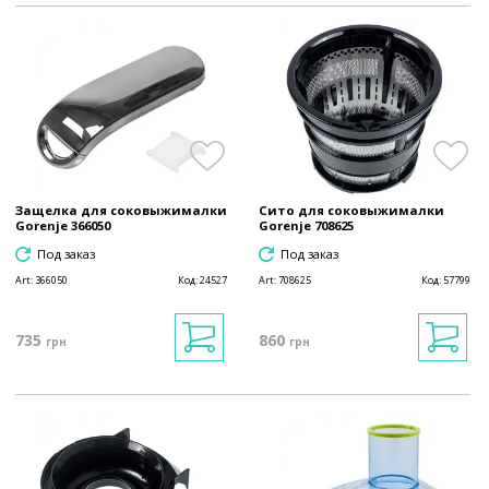
Защелка для соковыжималки
Сито для соковыжималки
Gorenje 366050
Gorenje 708625
Под заказ
Под заказ
Art:
366050
Код:
24527
Art:
708625
Код:
57799
735
860
грн
грн