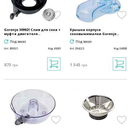
Gorenje 309921 Слив для сока +
Крышка корпуса
муфта двигателя...
соковыжималки Gorenje...
Под заказ
Под заказ
Art:
309921
Код:
45081
Art:
294223
Код:
04988
875
1 545
грн
грн