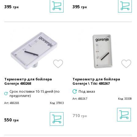
395
395
грн
грн
Термометр для бойлера
Термометр для бойлера
Gorenje 480268
Gorenje \ Tiki 480267
Срок поставки 10-15 дней (по
Под заказ
предоплате)
Art:
480267
Код:
33339
Art:
480268
Код:
37903
710
грн
550
грн