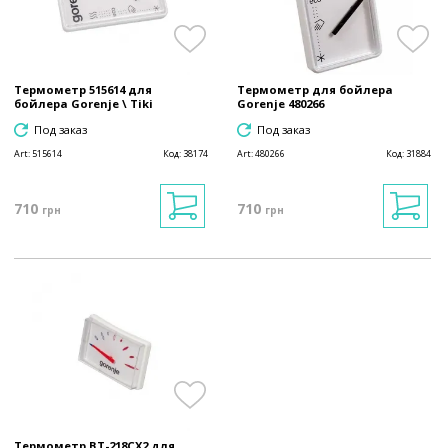
Термометр 515614 для
Термометр для бойлера
бойлера Gorenje \ Tiki
Gorenje 480266
Под заказ
Под заказ
Art:
515614
Код:
38174
Art:
480266
Код:
31884
710
710
грн
грн
Термометр BT-218CX2 для