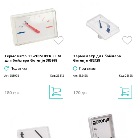
Термометр BT-218 SUPER SLIM
Термометр для бойлера
для бойлера Gorenje 385998
Gorenje 482428
Под заказ
Под заказ
Art:
385998
Код:
26312
Art:
482428
Код:
23628
180
170
грн
грн