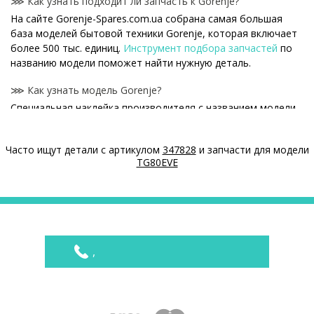
⋙ Как узнать подходит ли запчасть к Gorenje?
На сайте Gorenje-Spares.com.ua собрана самая большая
база моделей бытовой техники Gorenje, которая включает
более 500 тыс. единиц.
Инструмент подбора запчастей
по
названию модели поможет найти нужную деталь.
⋙ Как узнать модель Gorenje?
Специальная наклейка производителя с названием модели
и другими параметрами - шильдик находится на корпусе
Gorenje.
Часто ищут детали с артикулом
347828
и запчасти для модели
TG80EVE
⋙ Сколько стоит Термометры Gorenje?
На нашем сайте можно купить оригинальные Термометры
Gorenje по конкурентным ценам.
Цены на Термометры
Товар
Цена
,
Термометр для бойлера Gorenje \ Tiki 765154
395 ₴
Термометр 254846 для бойлера Gorenje \ Tiki
395 ₴
Термометр для бойлера Gorenje \ Tiki 765156
395 ₴
Термометр 480269 для бойлера Gorenje \ Tiki
395 ₴