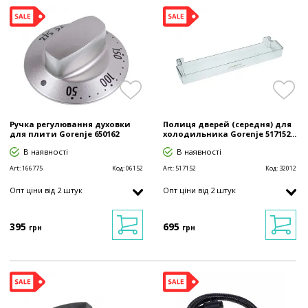
Ручка регулювання духовки
Полиця дверей (середня) для
для плити Gorenje 650162
холодильника Gorenje 517152...
В наявності
В наявності
Art:
166775
Код:
06152
Art:
517152
Код:
32012
Опт ціни від 2 штук
Опт ціни від 2 штук
395
695
грн
грн