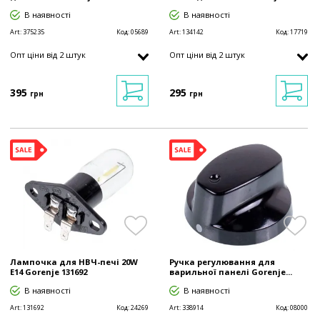
В наявності
В наявності
Art:
375235
Код:
05689
Art:
134142
Код:
17719
Опт ціни від 2 штук
Опт ціни від 2 штук
395
295
грн
грн
Лампочка для НВЧ-печі 20W
Ручка регулювання для
E14 Gorenje 131692
варильної панелі Gorenje...
В наявності
В наявності
Art:
131692
Код:
24269
Art:
338914
Код:
08000