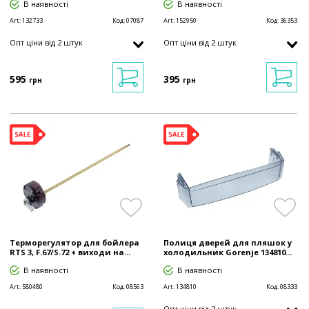
В наявності
В наявності
Art:
132733
Код:
07087
Art:
152950
Код:
36353
Опт ціни від 2 штук
Опт ціни від 2 штук
595
395
грн
грн
Терморегулятор для бойлера
Полиця дверей для пляшок у
RTS 3, F.67/S.72 + виходи на...
холодильник Gorenje 134810...
В наявності
В наявності
Art:
580480
Код:
08563
Art:
134810
Код:
08333
Опт ціни від 2 штук