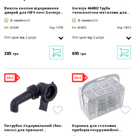
Важіль кнопки відкривання
Gorenje 464802 Труба
дверей для НВЧ-печі Gorenje...
телескопічна металева для...
В наявності
В наявності
Art:
264540
Код:
13758
Art:
464802
Код:
15603
Опт ціни від 2 штук
Опт ціни від 2 штук
385
695
грн
грн
Патрубок з’єднувальний (бак-
Корзина для столових
насос) для пральної...
приборів посудомийної...