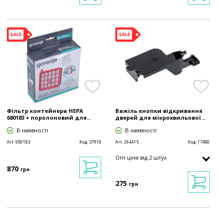
Фільтр контейнера HEPA
Важіль кнопки відкривання
680183 + поролоновий для...
дверей для мікрохвильової...
В наявності
В наявності
Art:
680183
Код:
37918
Art:
264415
Код:
17480
Опт ціни від 2 штук
870
грн
275
грн