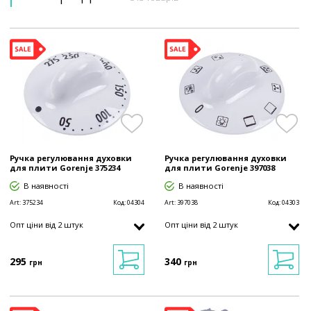
Ручка регулювання духовки
Ручка регулювання духовки
для плити Gorenje 375234
для плити Gorenje 397038
В наявності
В наявності
Art:
375234
Код:
04304
Art:
397038
Код:
04303
Опт ціни від 2 штук
Опт ціни від 2 штук
295
340
грн
грн