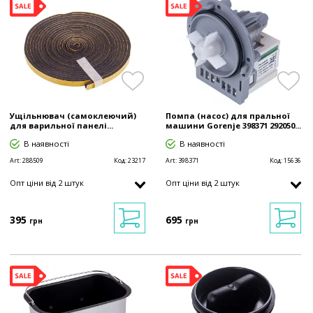
Ущільнювач (самоклеючий)
Помпа (насос) для пральної
для варильної панелі...
машини Gorenje 398371 292050...
В наявності
В наявності
Art:
288509
Код:
23217
Art:
398371
Код:
15636
Опт ціни від 2 штук
Опт ціни від 2 штук
395
695
грн
грн