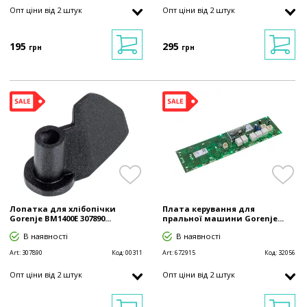
Опт ціни від 2 штук
Опт ціни від 2 штук
195
295
грн
грн
Лопатка для хлібопічки
Плата керування для
Gorenje BM1400E 307890...
пральної машини Gorenje...
В наявності
В наявності
Art:
307890
Код:
00311
Art:
672915
Код:
32056
Опт ціни від 2 штук
Опт ціни від 2 штук