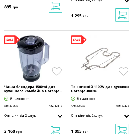
895
грн
1 295
грн
Чаша блендера 1500ml для
Тен нижній 1100W для духовки
кухонного комбайна Gorenje...
Gorenje 300946
В наявності
В наявності
Art:
405516
Код:
12116
Art:
300946
Код:
30423
Опт ціни від 2 штук
Опт ціни від 2 штук
3 160
1 095
грн
грн