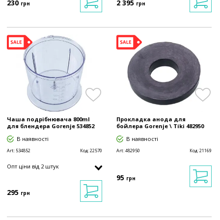
230
2 395
грн
грн
Чаша подрібнювача 800ml
Прокладка анода для
для блендера Gorenje 534852
бойлера Gorenje \ Tiki 482950
В наявності
В наявності
Art:
534852
Код:
22570
Art:
482950
Код:
21169
Опт ціни від 2 штук
95
грн
295
грн