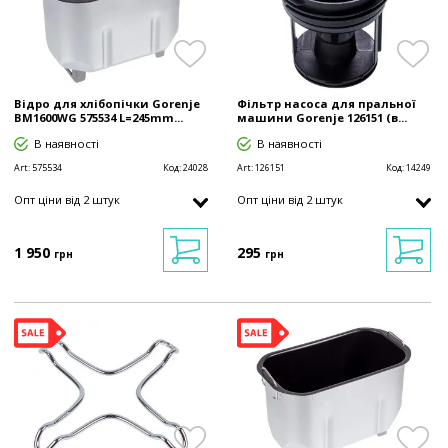
Відро для хлібопічки Gorenje
Фільтр насоса для пральної
BM1600WG 575534 L=245mm...
машини Gorenje 126151 (в...
В наявності
В наявності
Art:
575534
Код:
24028
Art:
126151
Код:
14249
Опт ціни від 2 штук
Опт ціни від 2 штук
1 950
295
грн
грн