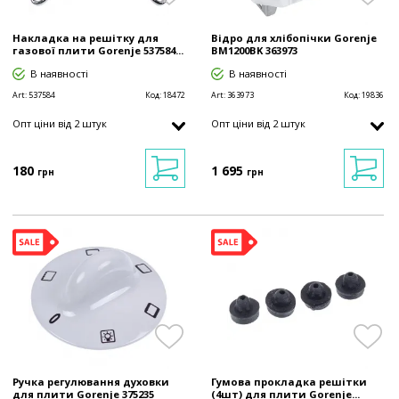
Накладка на решітку для
Відро для хлібопічки Gorenje
газової плити Gorenje 537584...
BM1200BK 363973
В наявності
В наявності
Art:
537584
Код:
18472
Art:
363973
Код:
19836
Опт ціни від 2 штук
Опт ціни від 2 штук
180
1 695
грн
грн
Ручка регулювання духовки
Гумова прокладка решітки
для плити Gorenje 375235
(4шт) для плити Gorenje...