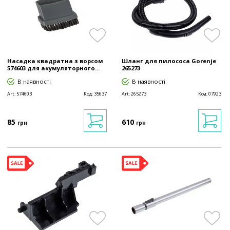
Насадка квадратна з ворсом
Шланг для пилососа Gorenje
574603 для акумуляторного...
265273
В наявності
В наявності
Art:
574603
Код:
35637
Art:
265273
Код:
07923
85
610
грн
грн