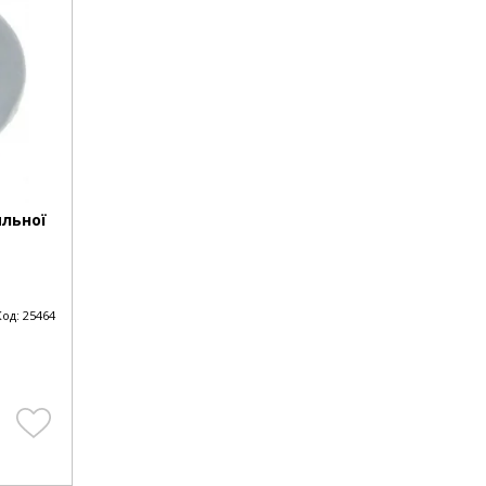
льної
Код:
25464