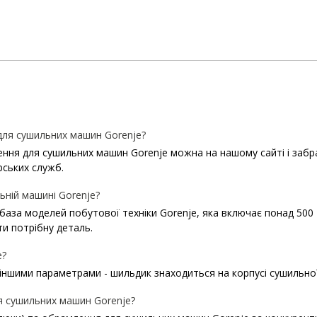
для сушильних машин Gorenje?
ня для сушильних машин Gorenje можна на нашому сайті і забрати
рських служб.
ьній машині Gorenje?
 база моделей побутової техніки Gorenje, яка включає понад 500 
и потрібну деталь.
e?
 іншими параметрами - шильдик знаходиться на корпусі сушильно
я сушильних машин Gorenje?