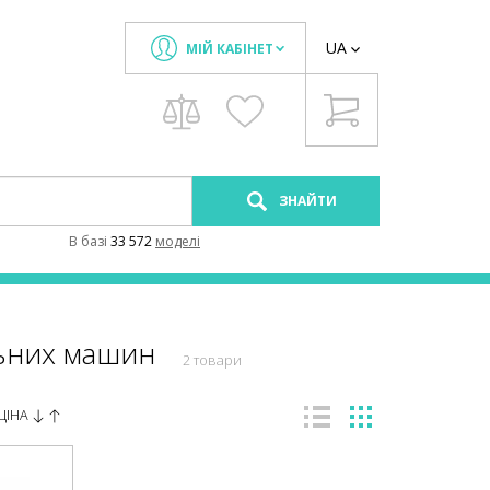
UA
МІЙ КАБІНЕТ
ЗНАЙТИ
В базi
33 572
моделi
льних машин
2 товари
ЦІНА