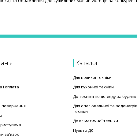
(люки) та обрамлення для сушильних машин Gorenje за конкурент
их машин
renje 581106
234641
анія
Каталог
Для великої техніки
а і оплата
Для кухонної техніки
До техніки по догляду за будин
а повернення
Для опалювальної та водонагрі
техніки
и
До кліматичної техніки
ористувача
Пульти ДК
ій зв'язок