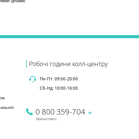
ними цінами.
Ціна
1650 ₴
585 ₴
Робочі години колл-центру
Пн-Пт: 09:00-20:00
Сб-Нд: 10:00-16:00
ком
вальної
0 800 359-704
Безкоштовно