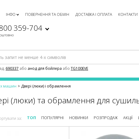
ІНФО
ПОВЕРНЕННЯ ТА ОБМІН
ДОСТАВКА І ОПЛАТА
КОНТАКТИ
 800 359-704
коштовно
ад,
690337
або
анод для бойлера
або
TG100EVE
их машин
Двері (люки) і обрамлення
рі (люки) та обрамлення для суши
ТОП
ПОПУЛЯРНІ
НОВИНКИ
РОЗПРОДАЖ
АКЦІЇ
ортувати за: