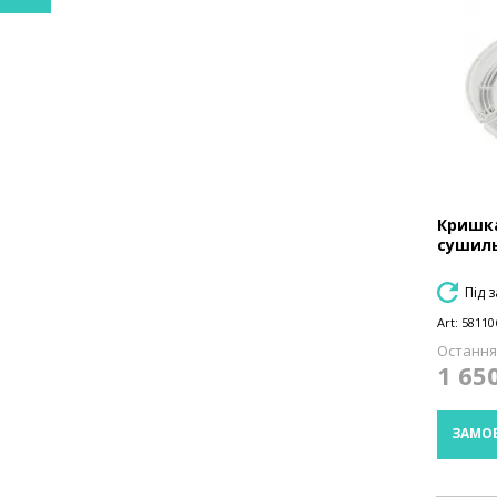
Кришка
сушиль
Під 
Art:
58110
Остання 
1 65
ЗАМО