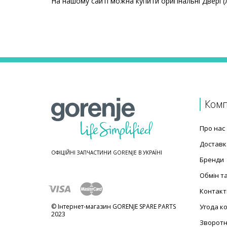
На нашому сайті можна купити оригінальні Двері 
Ціни на Двері (люки) та обрамлення для сушильн
Товар
Кришка люка внутрішня для сушильної машини Go
Заглушка дверей для сушильної машини Gorenje 
Комп
Про нас
Доставк
ОФІЦІЙНІ ЗАПЧАСТИНИ GORENJE В УКРАЇНІ
Бренди
Обмін т
Контакт
© Інтернет-магазин GORENJE SPARE PARTS
Угода к
2023
Зворотн