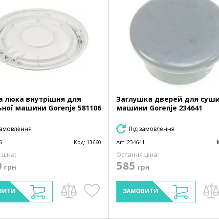
 люка внутрішня для
Заглушка дверей для суши
ної машини Gorenje 581106
машини Gorenje 234641
замовлення
Під замовлення
6
Код:
13660
Art:
234641
ціна:
Остання ціна:
0
585
грн
грн
ВИТИ
ЗАМОВИТИ