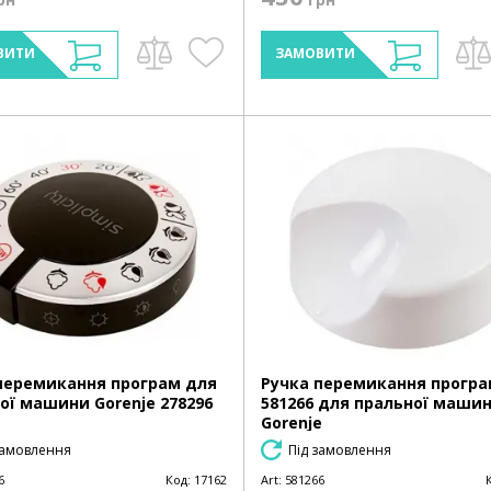
ВИТИ
ЗАМОВИТИ
перемикання програм для
Ручка перемикання прогр
ої машини Gorenje 278296
581266 для пральної маши
Gorenje
замовлення
Під замовлення
6
Код:
17162
Art:
581266