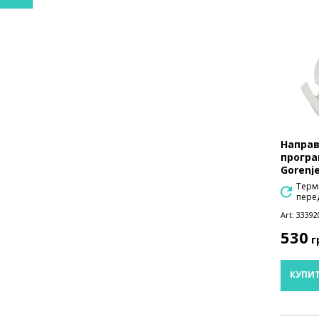
Направ
програ
Gorenje
Термі
перед
Art:
33392
530
г
КУПИ