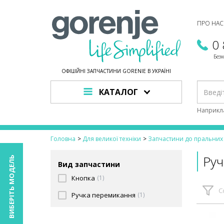
ПРО НАС
0
Без
ОФІЦІЙНІ ЗАПЧАСТИНИ GORENJE В УКРАЇНІ
КАТАЛОГ
Наприкл
Головна
Для великої техніки
Запчастини до пральни
Ру
ВИБЕРІТЬ МОДЕЛЬ
Вид запчастини
Кнопка
(1)
С
Ручка перемикання
(1)