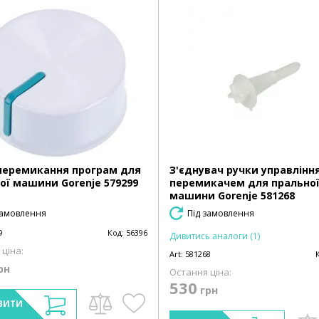
перемикання програм для
З'єднувач ручки управління
ої машини Gorenje 579299
перемикачем для прально
машини Gorenje 581268
замовлення
Під замовлення
9
Код:
56396
Дивитись аналоги (1)
ціна:
Art:
581268
рн
Остання ціна:
530
грн
ВИТИ