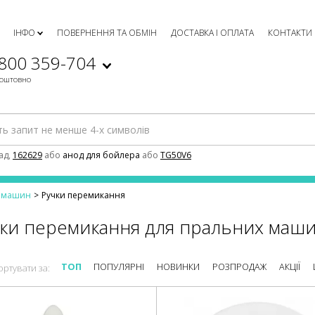
ІНФО
ПОВЕРНЕННЯ ТА ОБМІН
ДОСТАВКА І ОПЛАТА
КОНТАКТИ
 800 359-704
коштовно
ад,
162629
або
анод для бойлера
або
TG50V6
х машин
Ручки перемикання
чки перемикання для пральних маш
ТОП
ПОПУЛЯРНІ
НОВИНКИ
РОЗПРОДАЖ
АКЦІЇ
ортувати за: