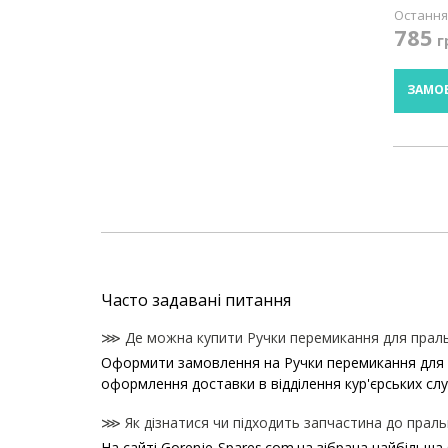
Остання 
785
г
ЗАМО
Часто задавані питання
⋙ Де можна купити Ручки перемикання для праль
Оформити замовлення на Ручки перемикання для пра
оформлення доставки в відділення кур'єрських сл
⋙ Як дізнатися чи підходить запчастина до праль
На сайті Gorenje-Spares.com.ua зібрана найбільша