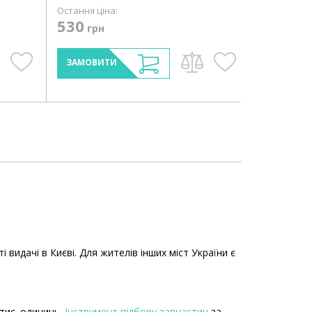
Остання ціна:
530
грн
ЗАМОВИТИ
идачі в Києві. Для жителів інших міст України є
тис. одиниць.
Інструмент підбору запчастин
за