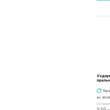
З'єдну
пральн
Під 
Art:
58126
Остання 
530
г