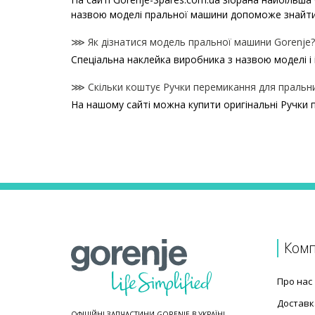
назвою моделі пральної машини допоможе знайти
⋙ Як дізнатися модель пральної машини Gorenje?
Спеціальна наклейка виробника з назвою моделі і
⋙ Скільки коштує Ручки перемикання для пральн
На нашому сайті можна купити оригінальні Ручки 
Ціни на Ручки перемикання для пральних машин
Товар
Направляюча ручки перемикання програм для пр
Декоративна кнопка "старт/пауза" для пральної
Ручка перемикання програм для пральної машини
Ручка перемикання програм для пральної машини
З'єднувач ручки управління з перемикачем для п
Комп
З'єднувач ручки управління з перемикачем для п
З'єднувач ручки управління для пральної машини
Про нас
Доставк
ОФІЦІЙНІ ЗАПЧАСТИНИ GORENJE В УКРАЇНІ