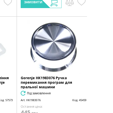
ЗАМОВИТИ
ління
Gorenje HK1983076 Ручка
nje
перемикання програм для
пральної машини
Під замовлення
Код:
57573
Art:
HK1983076
Код:
45459
Остання ціна:
445
грн