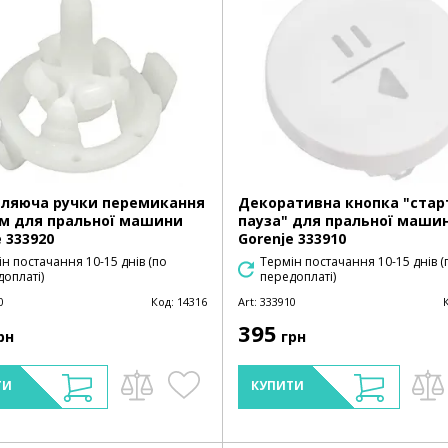
ляюча ручки перемикання
Декоративна кнопка "стар
м для пральної машини
пауза" для пральної маши
 333920
Gorenje 333910
н постачання 10-15 днів (по
Термін постачання 10-15 днів (
оплаті)
передоплаті)
0
Код:
14316
Art:
333910
395
рн
грн
ТИ
КУПИТИ