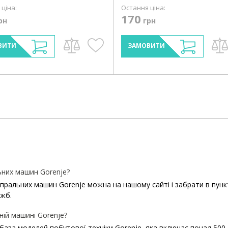
ціна:
Остання ціна:
170
рн
грн
ВИТИ
ЗАМОВИТИ
них машин Gorenje?
льних машин Gorenje можна на нашому сайті і забрати в пункті в
ужб.
ній машині Gorenje?
 база моделей побутової техніки Gorenje, яка включає понад 500 