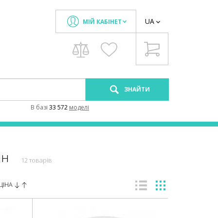
UA
МІЙ КАБІНЕТ
ЗНАЙТИ
В базi
33 572
моделi
ин
12 товарів
ЦІНА