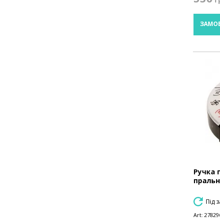
ЗАМО
Ручка 
пральн
Під 
Art:
27829