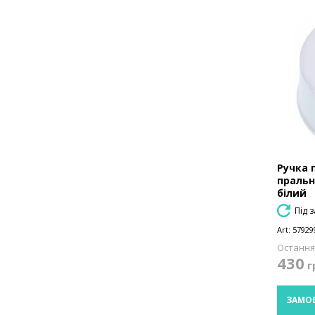
Ручка 
пральн
білий
Під 
Art:
57929
Остання 
430
г
ЗАМО