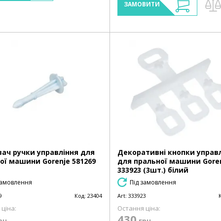
ЗАМОВИТИ
вач ручки управління для
Декоративні кнопки управ
ої машини Gorenje 581269
для пральної машини Gore
333923 (3шт.) білий
замовлення
Під замовлення
9
Код:
23404
Art:
333923
ціна:
Остання ціна:
430
рн
грн