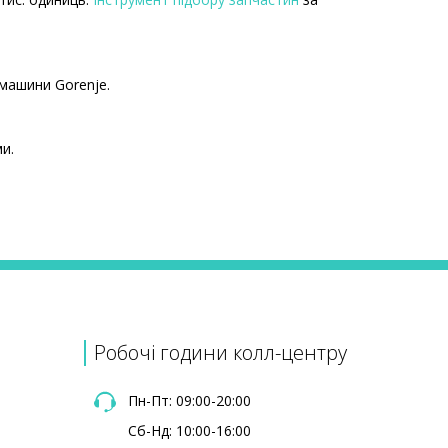
 машини Gorenje.
и.
Ціна
530 ₴
395 ₴
695 ₴
430 ₴
530 ₴
Робочі години колл-центру
530 ₴
530 ₴
Пн-Пт: 09:00-20:00
Сб-Нд: 10:00-16:00