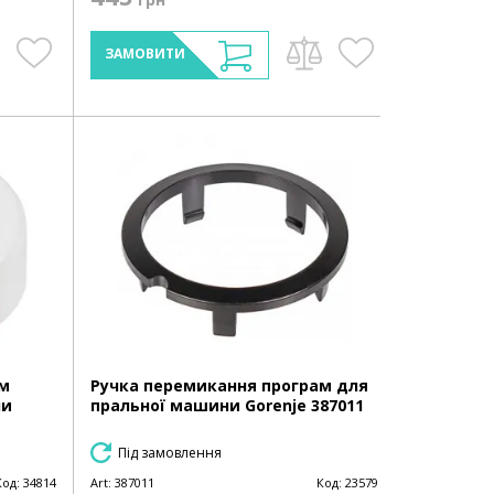
ЗАМОВИТИ
ам
Ручка перемикання програм для
ни
пральної машини Gorenje 387011
Під замовлення
Код:
34814
Art:
387011
Код:
23579