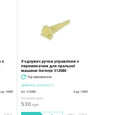
 з
З'єднувач ручки управління з
ї
перемикачем для пральної
машини Gorenje 312080
Під замовлення
Дивитись аналоги (1)
Код:
14389
Art:
312080
Код:
14383
Остання ціна:
530
грн