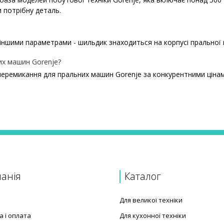
 потрібну деталь.
 іншими параметрами - шильдик знаходиться на корпусі пральної
их машин Gorenje?
перемикання для пральних машин Gorenje за конкурентними цінам
альної машини Gorenje 333920
 машини Gorenje 333910
 Gorenje 333899
 Gorenje 579299 білий
ральної машини Gorenje 581268
анія
Каталог
ральної машини Gorenje 312080
 Gorenje 581269
Для великої техніки
а і оплата
Для кухонної техніки