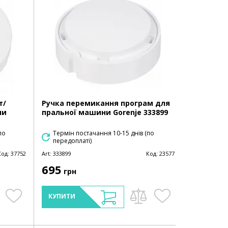
т/
Ручка перемикання програм для
ни
пральної машини Gorenje 333899
по
Термін постачання 10-15 днів (по
передоплаті)
Код:
37752
Art:
333899
Код:
23577
695
грн
КУПИТИ