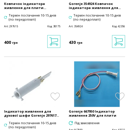
Ковпачок індикатора
Gorenje 354924 Ковпачок
живлення для плити...
індикатора живлення для...
Термін постачання 10-15 днів
Термін постачання 10-15 днів
(по передоплаті)
(по передоплаті)
Art:
297615
Код:
38175
Art:
354924
Код:
42356
400
430
грн
грн
Індикатор живлення для
Gorenje 667950 Індикатор
духової шафи Gorenje 297617...
живлення 250V для плити
Термін постачання 10-15 днів
Під замовлення
(по передоплаті)
Art:
667950
Код:
43222