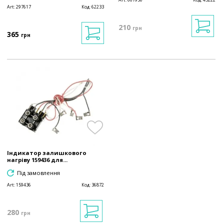
Art:
297617
Код:
62233
210
грн
365
грн
Індикатор залишкового
нагріву 159436 для...
Під замовлення
Art:
159436
Код:
36872
280
грн